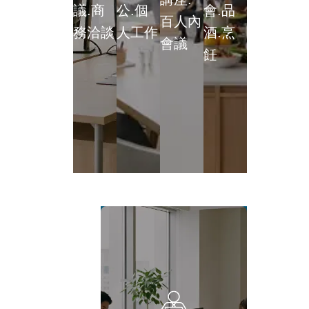
議.商
公.個
會.品
百人內
務洽談
人工作
酒.烹
會議
飪