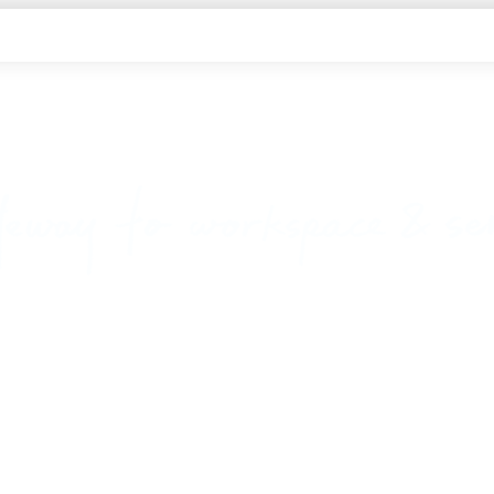
靈活工作，以時計價
隨時隨地線上即時預約，一手掌握各種商務空間